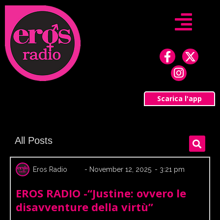
Skip
to
content
F
I
X
a
n
-
c
s
t
e
t
w
b
a
i
Scarica l'app
o
g
t
o
r
t
k
a
e
S
All Posts
-
m
r
f
Eros Radio
-
November 12, 2025
-
3:21 pm
EROS RADIO -“Justine: ovvero le
disavventure della virtù”