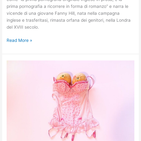
prima pornografia a ricorrere in forma di romanzo” e narra le
vicende di una giovane Fanny Hill, nata nella campagna
inglese e trasferitasi, rimasta orfana dei genitori, nella Londra
del XVIII secolo.
Read More »
EROS
RADIO
–
“Cibo
ed
Erotismo
non
è
solo
una
storia
d’amore”