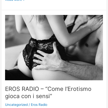
EROS
RADIO
–
“Come
l’Erotismo
gioca
con
i
sensi”
EROS RADIO – “Come l’Erotismo
gioca con i sensi”
Uncategorized
/
Eros Radio