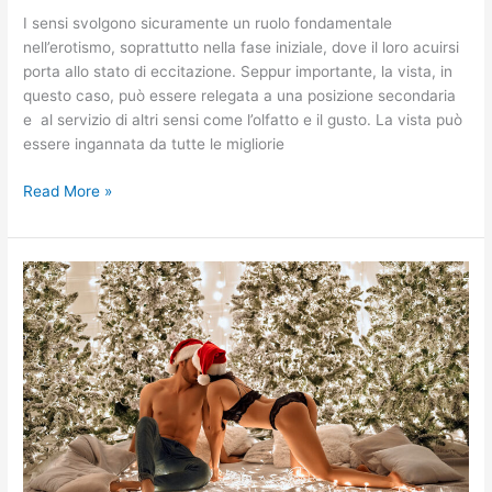
I sensi svolgono sicuramente un ruolo fondamentale
nell’erotismo, soprattutto nella fase iniziale, dove il loro acuirsi
porta allo stato di eccitazione. Seppur importante, la vista, in
questo caso, può essere relegata a una posizione secondaria
e al servizio di altri sensi come l’olfatto e il gusto. La vista può
essere ingannata da tutte le migliorie
Read More »
EROS
RADIO
–
“La
magia
del
Natale
stuzzica
l’Eros”