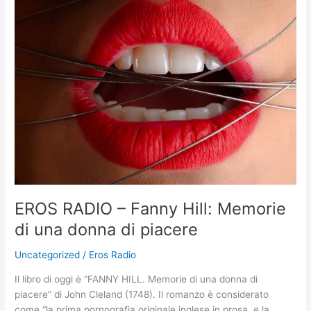
EROS
RADIO
–
Fanny
Hill:
Memorie
di
una
donna
di
piacere
EROS RADIO – Fanny Hill: Memorie
di una donna di piacere
Uncategorized
/
Eros Radio
Il libro di oggi è “FANNY HILL. Memorie di una donna di
piacere” di John Cleland (1748). Il romanzo è considerato
come “la prima pornografia originale inglese in prosa, e la