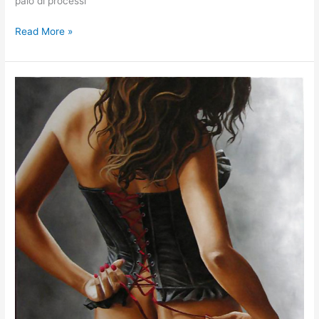
paio di processi
Read More »
EROS
RADIO
–
“JANA
ČERNÁ
anticonformista
erotica
nella
Praga
comunista”