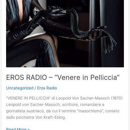
–
“Venere
in
Pelliccia”
EROS RADIO – “Venere in Pelliccia”
Uncategorized
/
Eros Radio
“VENERE IN PELLICCIA” di Leopold Von Sacher-Masoch (1870)
Leopold von Sacher-Masoch, scrittore, romanziere e
giornalista austriaco, da cui il termine “masochismo”, coniato
dallo psichiatra Von Kraft-Ebing.
Read More »