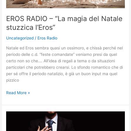
EROS RADIO – “La magia del Natale
stuzzica l’Eros”
Uncategorized
/
Eros Radio
Natale ed Eros sembra quasi un ossimoro, e chissà perché nel
periodo delle c.d. “feste comandate” veniamo presi da quel
certo non so che…. All’idea di regali a tema o da situazioni
particolari che potrebbero crearsi. Lo sfondo romantico che di
per sé offre il periodo natalizio, è già un buon input ma quel
pizzico
Read More »
EROS
RADIO
-“Justine: