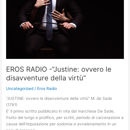
ovvero
le
disavventure
della
virtù”
EROS RADIO -“Justine: ovvero le
disavventure della virtù”
Uncategorized
/
Eros Radio
“JUSTINE: ovvero le disavventure della virtù” M. de Sade
(1791)
E’ il primo scritto pubblicato in vita dal marchese De Sade,
frutto del lungo e prolifico, per scritti, periodo di carcerazione a
causa dell’imputazione per sodomia e avvelenamento in un