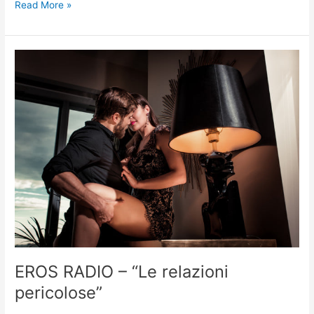
Read More »
EROS
RADIO
–
“Le
relazioni
pericolose”
EROS RADIO – “Le relazioni
pericolose”